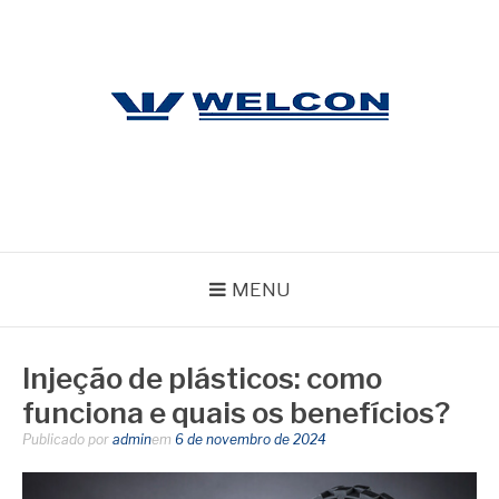
Pular
para
o
conteúdo
WELCON
Blog
MENU
Injeção de plásticos: como
funciona e quais os benefícios?
Publicado por
admin
em
6 de novembro de 2024