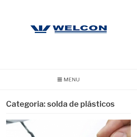
Pular
para
o
conteúdo
WELCON
Blog
MENU
Categoria:
solda de plásticos