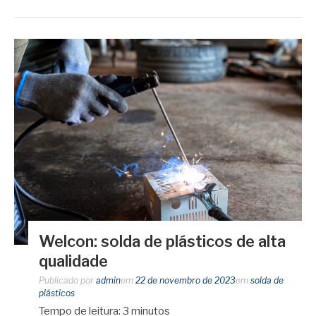
Welcon: solda de plásticos de alta
qualidade
Publicado por
admin
em
22 de novembro de 2023
em
solda de
plásticos
Tempo de leitura:
3
minutos