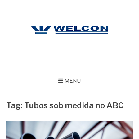
Pular
para
o
conteúdo
WELCON
Blog
MENU
Tag:
Tubos sob medida no ABC