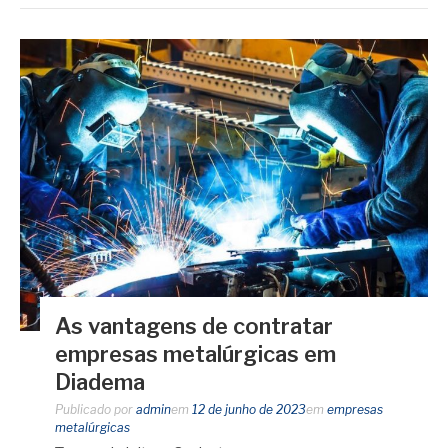
As vantagens de contratar
empresas metalúrgicas em
Diadema
Publicado por
admin
em
12 de junho de 2023
em
empresas
metalúrgicas