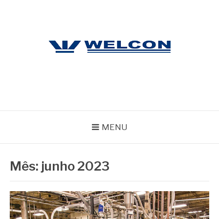
Pular
para
o
conteúdo
WELCON
Blog
MENU
Mês:
junho 2023