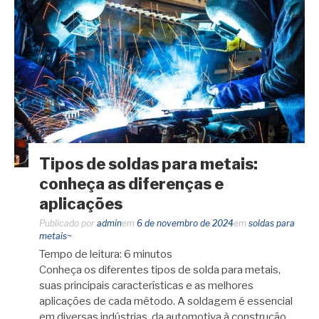
Tipos de soldas para metais:
conheça as diferenças e
aplicações
Publicado por
admin
em
6 de novembro de 2024
em
soldas para
metais~
Tempo de leitura:
6
minutos
Conheça os diferentes tipos de solda para metais,
suas principais características e as melhores
aplicações de cada método. A soldagem é essencial
em diversas indústrias, da automotiva à construção