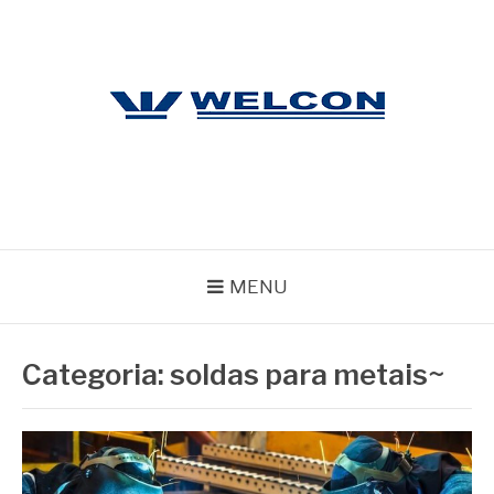
Pular
para
o
conteúdo
WELCON
Blog
MENU
Categoria:
soldas para metais~