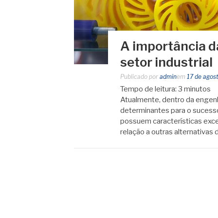
A importância d
setor industrial
Publicado por
admin
em
17 de agos
Tempo de leitura:
3
minutos
Atualmente, dentro da engenh
determinantes para o sucesso
possuem características exc
relação a outras alternativa