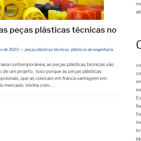
m
ab
as peças plásticas técnicas no
to de 2023
em
peças plásticas técnicas
,
plásticos de engenharia
aria contemporânea, as peças plásticas técnicas são
co
 de um projeto. Isso porque as peças plásticas
co
epcionais, que as colocam em franca vantagem em
em
s do mercado. Venha com…
e
Es
fe
Fe
He
I
in