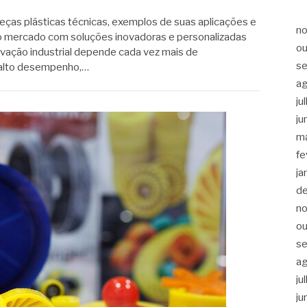
eças plásticas técnicas, exemplos de suas aplicações e
n
 mercado com soluções inovadoras e personalizadas
ou
ovação industrial depende cada vez mais de
s
alto desempenho,…
a
ju
ju
m
fe
ja
d
n
ou
s
a
ju
ju