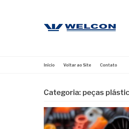
Pular
para
o
conteúdo
WELCON
Blog
Início
Voltar ao Site
Contato
Categoria:
peças plásti