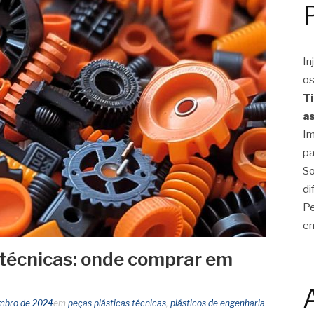
In
os
Ti
as
Im
pa
So
di
Pe
em
 técnicas: onde comprar em
mbro de 2024
em
peças plásticas técnicas
,
plásticos de engenharia