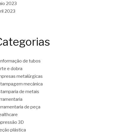
aio 2023
ril 2023
Categorias
nformação de tubos
rte e dobra
presas metalúrgicas
stampagem mecânica
tamparia de metais
rramentaria
rramentaria de peça
althcare
mpressão 3D
jeção plástica