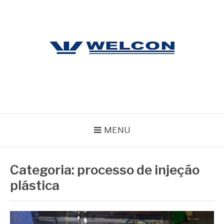
Pular
para
o
conteúdo
WELCON
Blog
MENU
Categoria:
processo de injeção
plástica