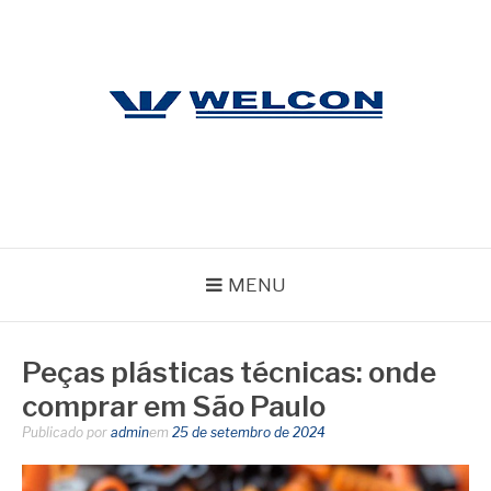
Pular
para
o
conteúdo
WELCON
Blog
MENU
Peças plásticas técnicas: onde
comprar em São Paulo
Publicado por
admin
em
25 de setembro de 2024