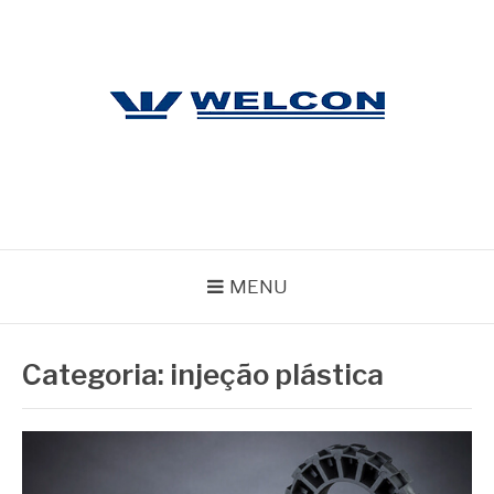
Pular
para
o
conteúdo
WELCON
Blog
MENU
Categoria:
injeção plástica