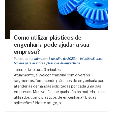
Como utilizar plásticos de
engenharia pode ajudar a sua
empresa?
Publicado por
admin
em
6 de julho de 2023
em
injeção plástica
,
Moldes para injetoras
,
plásticos de engenharia
Tempo de leitura:
3
minutos
Atualmente, a Welcon trabalha com diversos
segmentos, fornecendo plásticos de engenharia para
atender as demandas solicitadas por cada uma das
empresas. Mas você sabe quais são os materiais mais
utilizados como plásticos de engenharia? E suas
aplicações? Neste artigo, a…