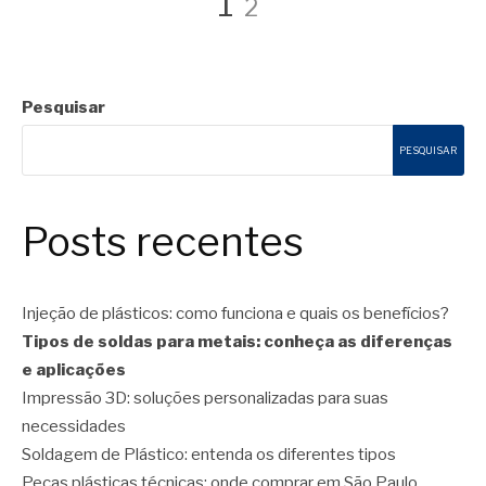
Navegação
Página
1
2
por
Pesquisar
posts
PESQUISAR
Posts recentes
Injeção de plásticos: como funciona e quais os benefícios?
Tipos de soldas para metais: conheça as diferenças
e aplicações
Impressão 3D: soluções personalizadas para suas
necessidades
Soldagem de Plástico: entenda os diferentes tipos
Peças plásticas técnicas: onde comprar em São Paulo