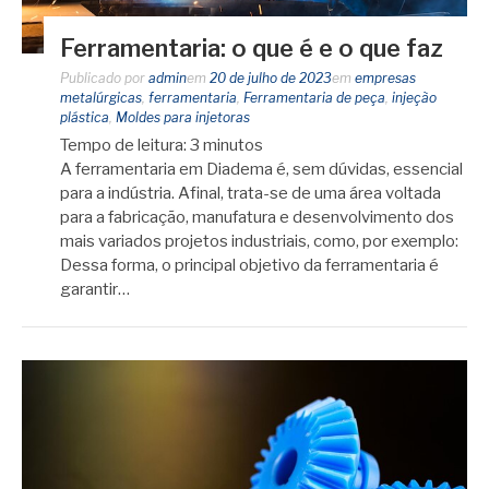
Ferramentaria: o que é e o que faz
Publicado por
admin
em
20 de julho de 2023
em
empresas
metalúrgicas
,
ferramentaria
,
Ferramentaria de peça
,
injeção
plástica
,
Moldes para injetoras
Tempo de leitura:
3
minutos
A ferramentaria em Diadema é, sem dúvidas, essencial
para a indústria. Afinal, trata-se de uma área voltada
para a fabricação, manufatura e desenvolvimento dos
mais variados projetos industriais, como, por exemplo:
Dessa forma, o principal objetivo da ferramentaria é
garantir…