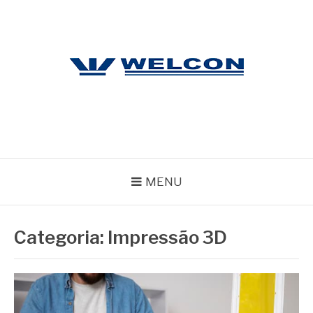
Pular
para
o
conteúdo
WELCON
Blog
MENU
Categoria:
Impressão 3D