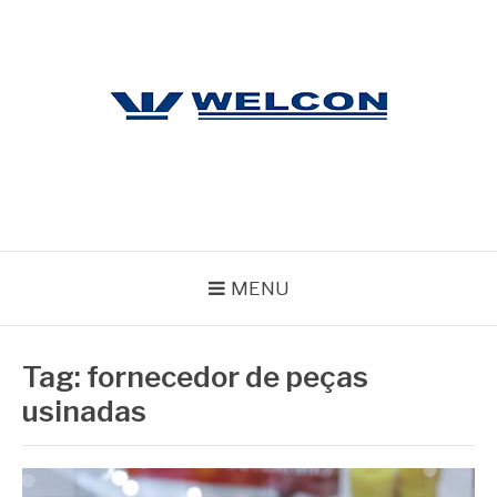
Pular
para
o
conteúdo
WELCON
Blog
MENU
Tag:
fornecedor de peças
usinadas