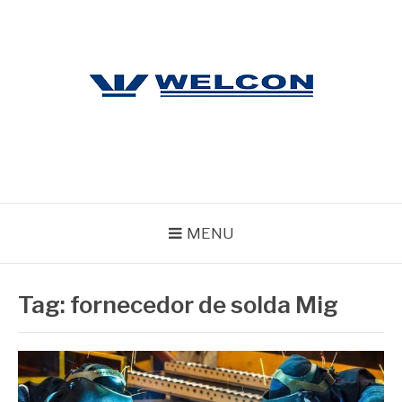
Pular
para
o
conteúdo
WELCON
Blog
MENU
Tag:
fornecedor de solda Mig