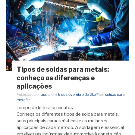
Tipos de soldas para metais:
conheça as diferenças e
aplicações
Publicado por
admin
em
6 de novembro de 2024
em
soldas para
metais~
Tempo de leitura:
6
minutos
Conheça os diferentes tipos de solda para metais,
suas principais características e as melhores
aplicações de cada método. A soldagem é essencial
em diversas indústrias, da automotiva à construção