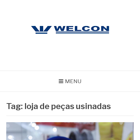
Pular
para
o
conteúdo
WELCON
Blog
MENU
Tag:
loja de peças usinadas