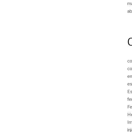
m
ab
co
co
em
e
Es
fe
Fe
He
I
in