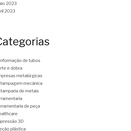
aio 2023
ril 2023
Categorias
nformação de tubos
rte e dobra
presas metalúrgicas
stampagem mecânica
tamparia de metais
rramentaria
rramentaria de peça
althcare
mpressão 3D
jeção plástica