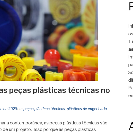
In
os
Ti
as
Im
pa
So
di
Pe
as peças plásticas técnicas no
em
to de 2023
em
peças plásticas técnicas
,
plásticos de engenharia
aria contemporânea, as peças plásticas técnicas são
 de um projeto. Isso porque as peças plásticas