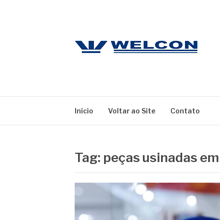
Pular
para
o
conteúdo
WELCON
Blog
Início
Voltar ao Site
Contato
Tag:
peças usinadas em