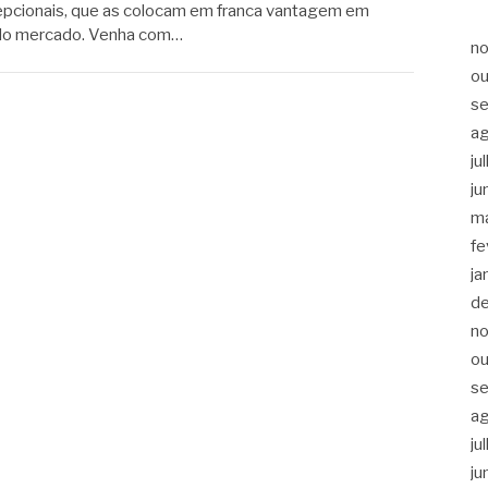
epcionais, que as colocam em franca vantagem em
s do mercado. Venha com…
n
ou
s
a
ju
ju
m
fe
ja
d
n
ou
s
a
ju
ju